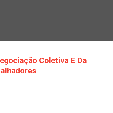
egociação Coletiva E Da
balhadores