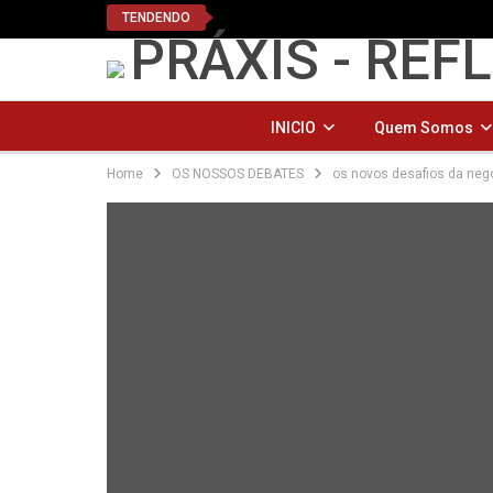
TENDENDO
INICIO
Quem Somos
Home
OS NOSSOS DEBATES
os novos desafios da neg
PODCAST PRÁ