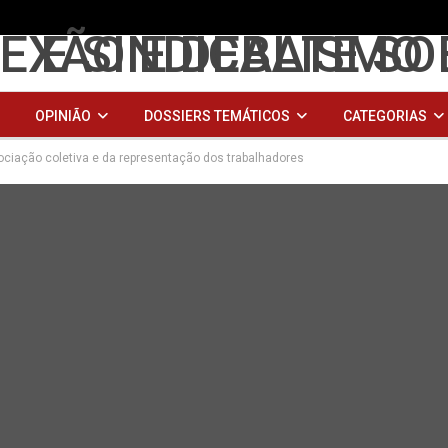
OPINIÃO
DOSSIERS TEMÁTICOS
CATEGORIAS
ociação coletiva e da representação dos trabalhadores
XIS
ARQUIVO
Links Úteis
Sample Page
DOSSIE