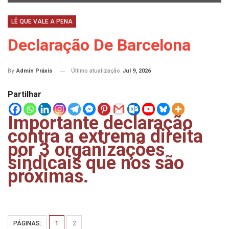
LÊ QUE VALE A PENA
Declaração De Barcelona
Último atualização
Jul 9, 2026
By
Admin Práxis
Partilhar
Importante declaração
contra a extrema direita
por 3 organizações
sindicais que nos são
próximas.
PÁGINAS:
1
2