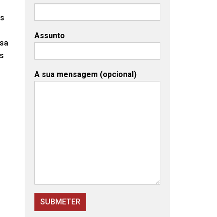
as
Assunto
ssa
es
A sua mensagem (opcional)