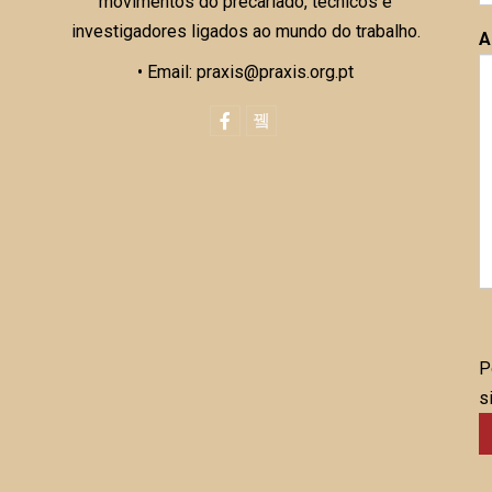
movimentos do precariado, técnicos e
investigadores ligados ao mundo do trabalho.
A
• Email: praxis@praxis.org.pt
P
s