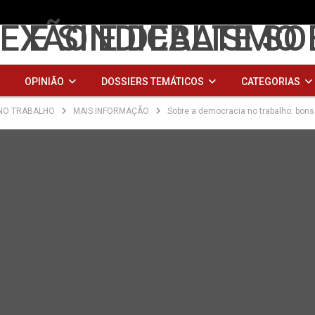
OPINIÃO
DOSSIERS TEMÁTICOS
CATEGORIAS
 NO TRABALHO
MAIS INFORMAÇÃO
Sobre a democracia no trabalho: bons
XIS
ARQUIVO
Links Úteis
Sample Page
DOSSIE