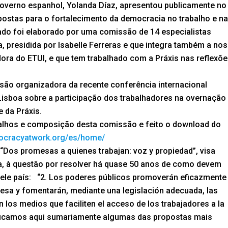
 governo espanhol, Yolanda Díaz, apresentou publicamente no
postas para o fortalecimento da democracia no trabalho e n
ado foi elaborado por uma comissão de 14 especialistas
, presidida por Isabelle Ferreras e que integra também a no
ora do ETUI, e que tem trabalhado com a Práxis nas reflexõ
são organizadora da recente conferência internacional
sboa sobre a participação dos trabalhadores na overnação
e da Práxis.
alhos e composição desta comissão e feito o download do
mocracyatwork.org/es/home/
 “Dos promesas a quienes trabajan: voz y propiedad”, visa
ha, à questão por resolver há quase 50 anos de como devem
quele país: “2. Los poderes públicos promoverán eficazmente
resa y fomentarán, mediante una legislación adecuada, las
los medios que faciliten el acceso de los trabajadores a la
tificamos aqui sumariamente algumas das propostas mais