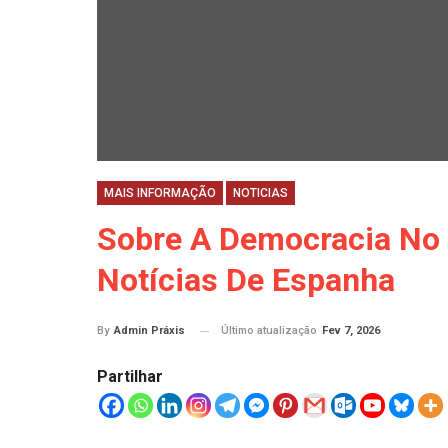
MAIS INFORMAÇÃO
NOTICIAS
Sobre A Democracia No 
Notícias De Espanha
Último atualização
Fev 7, 2026
By
Admin Práxis
Partilhar