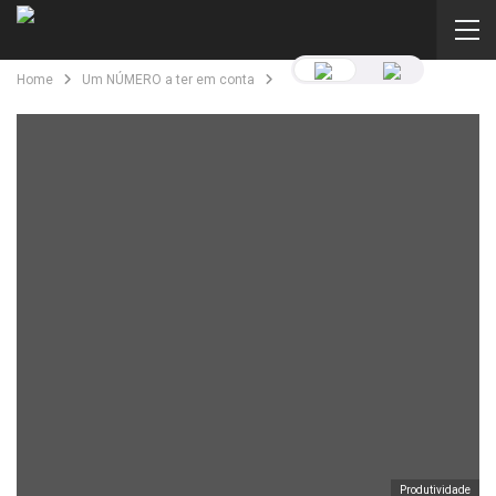
Home
Um NÚMERO a ter em conta
Produtividade