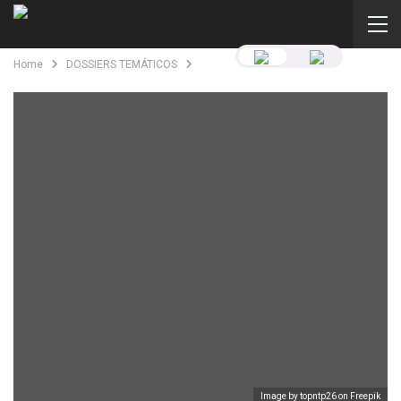
Home
DOSSIERS TEMÁTICOS
Image by topntp26
on Freepik